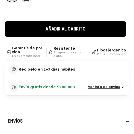
AÑADIR AL CARRITO
Garantía de por
Resistente
Hipoalergénico
vida
Al agua, sudor y uso
Piel sin irritaciones
diario
En el grabado láser
Recíbelo en 1–3 días hábiles
Envío gratis desde $200.000
Ver info de envios
ENVÍOS