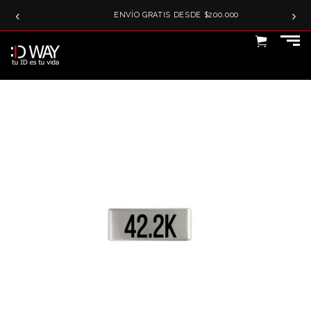
‹
›
SER
ENVÍO GRATIS DESDE $200.000