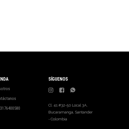
ENDA
SÍGUENOS
sotros
ntáctanos
Cl. 41 #32-50 Local 3A,
 3176400580
Bucaramanga, Santander
- Colombia