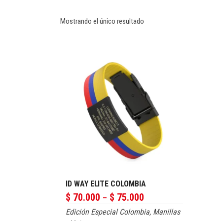
Mostrando el único resultado
ID WAY ELITE COLOMBIA
PERSONALIZAR
Price
$
70.000
$
75.000
–
range:
Edición Especial Colombia
,
Manillas
$ 70.000