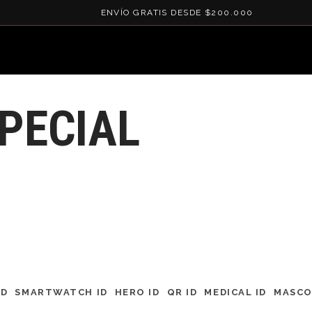
ENVÍO GRATIS DESDE $200.000
SPECIAL
ID
SMARTWATCH ID
HERO ID
QR ID
MEDICAL ID
MASCO