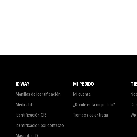
ID WAY
MI PEDIDO
TI
Manillas de identificación
Mi cuenta
No
Medical iD
¿Dónde está mi pedido?
Co
Identificación QR
Tiempos de entrega
Wp
Identificación por contacto
Mascotas iD