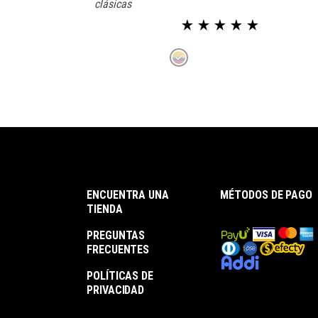
clásicas
through
$ 75.000
Valorado en
ENCUENTRA UNA
MÉTODOS DE PAGO
TIENDA
PREGUNTAS
FRECUENTES
POLÍTICAS DE
PRIVACIDAD