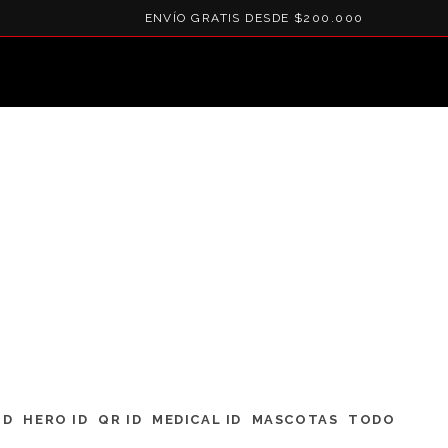
ENVÍO GRATIS DESDE $200.000
ID
HERO ID
QR ID
MEDICAL ID
MASCOTAS
TODO