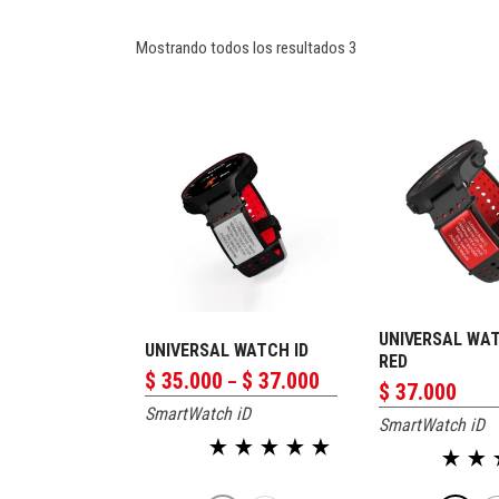
Sorted
Mostrando todos los resultados 3
by
popularity
UNIVERSAL WAT
PERSONALIZAR
PERSONAL
UNIVERSAL WATCH ID
RED
Price
$
35.000
$
37.000
–
$
37.000
range:
SmartWatch iD
$ 35.000
SmartWatch iD
through
$ 37.000
Valorado en
Valorado en