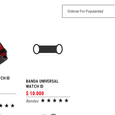
Ordenar Por Popularidad
CH ID
IZAR
PERSONALIZAR
BANDA UNIVERSAL
WATCH ID
$
10.000
Bandas
Valorado en