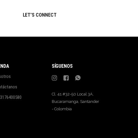
LET’S CONNECT
ENDA
SÍGUENOS
sotros
ntáctanos
Cl. 41 #32-50 Local 3A,
 3176400580
Bucaramanga, Santander
- Colombia