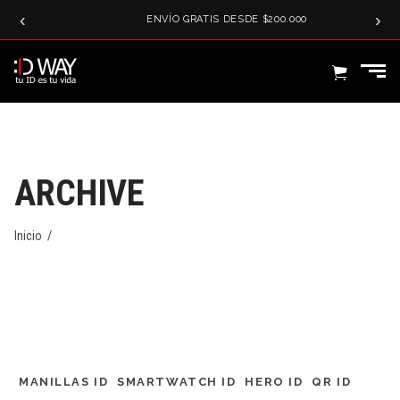
‹
›
SER
ENVÍO GRATIS DESDE $200.000
ARCHIVE
Inicio
/
MANILLAS ID
SMARTWATCH ID
HERO ID
QR ID