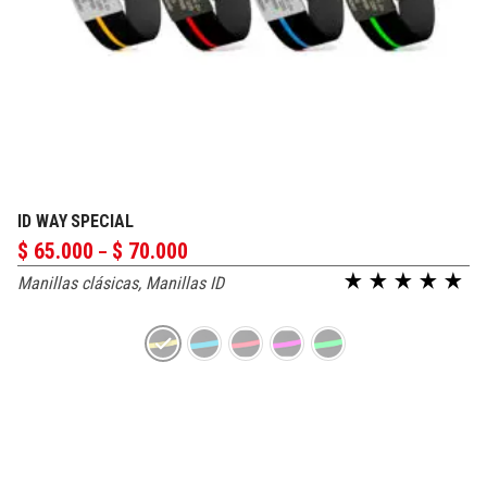
ID WAY SPECIAL
PERSONALIZAR
Price
$
65.000
$
70.000
–
range:
Manillas clásicas
,
Manillas ID
$ 65.000
Valorado en
through
$ 70.000